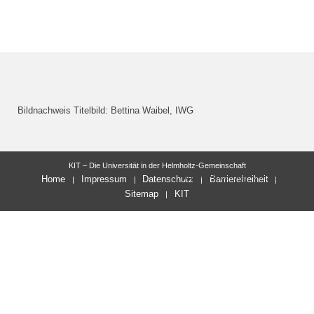
Bildnachweis Titelbild: Bettina Waibel, IWG
KIT – Die Universität in der Helmholtz-Gemeinschaft
letzte Änderung: 03.11.2025
Home
Impressum
Datenschutz
Barrierefreiheit
Sitemap
KIT